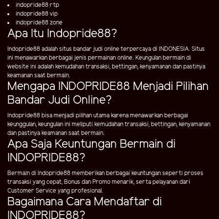
indopride88 rtp
indopride88 vip
indopride88 zone
Apa Itu Indopride88?
Indopride88 adalah situs bandar judi online terpercaya di INDONESIA. Situs
ini menawarkan berbagai jenis permainan online. Keungulan bermain di
website ini adalah kemudahan transaksi, bettingan, kenyamanan dan pastinya
keamanan saat bermain.
Mengapa INDOPRIDE88 Menjadi Pilihan
Bandar Judi Online?
Indopride88 bisa menjadi pilihan utama karena menawarkan berbagai
keunggulan, keungulan ini meliputi kemudahan transaksi, bettingan, kenyamanan
dan pastinya keamanan saat bermain.
Apa Saja Keuntungan Bermain di
INDOPRIDE88?
Bermain di Indopride88 memberikan berbagai keuntungan seperti proses
transaksi yang cepat, Bonus dan Promo menarik, serta pelayanan dari
Customer Service yang profesional.
Bagaimana Cara Mendaftar di
INDOPRIDE88?