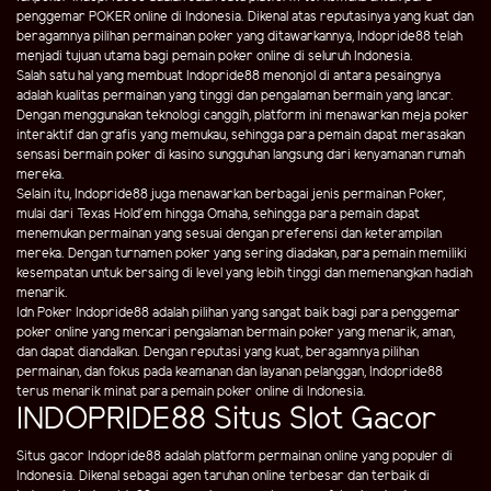
penggemar POKER online di Indonesia. Dikenal atas reputasinya yang kuat dan
beragamnya pilihan permainan poker yang ditawarkannya, Indopride88 telah
menjadi tujuan utama bagi pemain poker online di seluruh Indonesia.
Salah satu hal yang membuat Indopride88 menonjol di antara pesaingnya
adalah kualitas permainan yang tinggi dan pengalaman bermain yang lancar.
Dengan menggunakan teknologi canggih, platform ini menawarkan meja poker
interaktif dan grafis yang memukau, sehingga para pemain dapat merasakan
sensasi bermain poker di kasino sungguhan langsung dari kenyamanan rumah
mereka.
Selain itu, Indopride88 juga menawarkan berbagai jenis permainan Poker,
mulai dari Texas Hold'em hingga Omaha, sehingga para pemain dapat
menemukan permainan yang sesuai dengan preferensi dan keterampilan
mereka. Dengan turnamen poker yang sering diadakan, para pemain memiliki
kesempatan untuk bersaing di level yang lebih tinggi dan memenangkan hadiah
menarik.
Idn Poker Indopride88 adalah pilihan yang sangat baik bagi para penggemar
poker online yang mencari pengalaman bermain poker yang menarik, aman,
dan dapat diandalkan. Dengan reputasi yang kuat, beragamnya pilihan
permainan, dan fokus pada keamanan dan layanan pelanggan, Indopride88
terus menarik minat para pemain poker online di Indonesia.
INDOPRIDE88 Situs Slot Gacor
Situs gacor Indopride88 adalah platform permainan online yang populer di
Indonesia. Dikenal sebagai agen taruhan online terbesar dan terbaik di