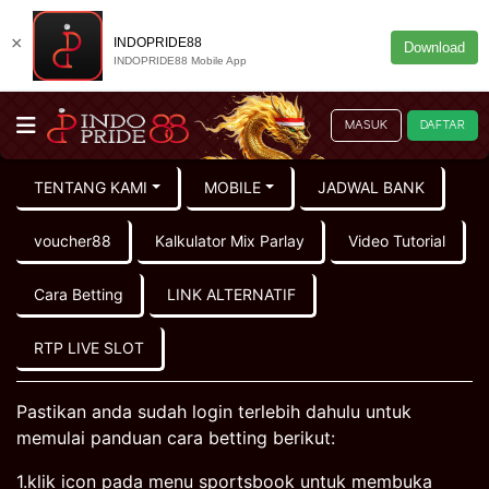
×
INDOPRIDE88
Download
INDOPRIDE88 Mobile App
MASUK
DAFTAR
TENTANG KAMI
MOBILE
JADWAL BANK
voucher88
Kalkulator Mix Parlay
Video Tutorial
Cara Betting
LINK ALTERNATIF
RTP LIVE SLOT
Pastikan anda sudah login terlebih dahulu untuk
memulai panduan cara betting berikut:
1.klik icon pada menu sportsbook untuk membuka