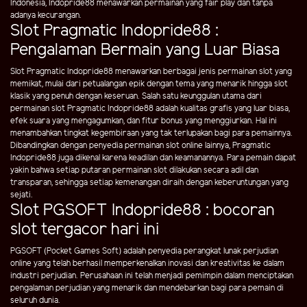
Indonesia, Indopride88 menawarkan permainan yang fair play dan tanpa
adanya kecurangan.
Slot Pragmatic Indopride88 :
Pengalaman Bermain yang Luar Biasa
Slot Pragmatic Indopride88 menawarkan berbagai jenis permainan slot yang
memikat, mulai dari petualangan epik dengan tema yang menarik hingga slot
klasik yang penuh dengan keseruan. Salah satu keunggulan utama dari
permainan slot Pragmatic Indopride88 adalah kualitas grafis yang luar biasa,
efek suara yang mengagumkan, dan fitur bonus yang menggiurkan. Hal ini
menambahkan tingkat kegembiraan yang tak terlupakan bagi para pemainnya.
Dibandingkan dengan penyedia permainan slot online lainnya, Pragmatic
Indopride88 juga dikenal karena keadilan dan keamanannya. Para pemain dapat
yakin bahwa setiap putaran permainan slot dilakukan secara adil dan
transparan, sehingga setiap kemenangan diraih dengan keberuntungan yang
sejati.
Slot PGSOFT Indopride88 : bocoran
slot tergacor hari ini
PGSOFT (Pocket Games Soft) adalah penyedia perangkat lunak perjudian
online yang telah berhasil memperkenalkan inovasi dan kreativitas ke dalam
industri perjudian. Perusahaan ini telah menjadi pemimpin dalam menciptakan
pengalaman perjudian yang menarik dan mendebarkan bagi para pemain di
seluruh dunia.