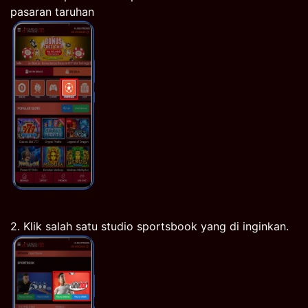
pasaran taruhan
2. Klik salah satu studio sportsbook yang di inginkan.