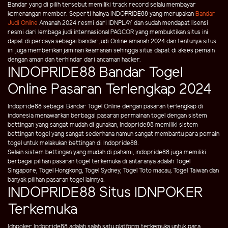
Bandar yang di pilih tersebut memiliki track record selalu membayar
kemenangan member. Seperti halnya INDOPRIDE88 yang merupakan
Bandar
Judi Online
Amanah 2024 resmi dari IDNPLAY dan sudah mendapat lisensi
resmi dari lembaga judi internasional PAGCOR yang membuktikan situs ini
dapat di percaya sebagai bandar judi Online amanah 2024 dan tentunya situs
ini juga memberikan jaminan keamanan sehingga situs dapat di akses pemain
dengan aman dan terhindar dari ancaman hacker.
INDOPRIDE88 Bandar Togel
Online Pasaran Terlengkap 2024
Indopride88 sebagai Bandar Togel Online dengan pasaran terlengkap di
indonesia menawarkan berbagai pasaran permainan togel dengan sistem
bettingan yang sangat mudah di gunakan, Indopride88 memiliki sistem
bettingan togel yang sangat sederhana namun sangat membantu para pemain
togel untuk melakukan bettingan di Indopride88.
Selain sistem bettingan yang mudah di pahami, indopride88 juga memiliki
berbagai pilihan pasaran togel terkemuka di antaranya adalah Togel
Singapore, Togel Hongkong, Togel Sydney, Togel Toto macau, Togel Taiwan dan
banyak pilihan pasaran togel lainnya.
INDOPRIDE88 Situs IDNPOKER
Terkemuka
Idnpoker Indopride88 adalah salah satu platform terkemuka untuk para