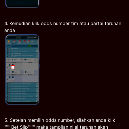
4. Kemudian klik odds number tim atau partai taruhan
anda
5. Setelah memilih odds number, silahkan anda klik
""""Bet Slip"""" maka tampilan nilai taruhan akan