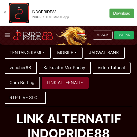
×
INDOPRIDE88
Download
INDOPRIDE88 Mobile App
MASUK
DAFTAR
TENTANG KAMI
MOBILE
JADWAL BANK
voucher88
Kalkulator Mix Parlay
Video Tutorial
Cara Betting
LINK ALTERNATIF
RTP LIVE SLOT
LINK ALTERNATIF
INDOPRIDE88