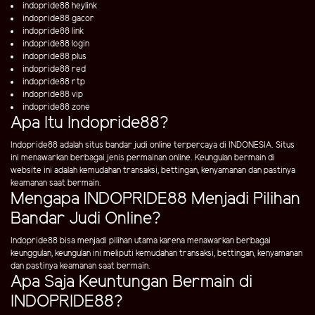
indopride88 heylink
indopride88 gacor
indopride88 link
indopride88 login
indopride88 plus
indopride88 red
indopride88 rtp
indopride88 vip
indopride88 zone
Apa Itu Indopride88?
Indopride88 adalah situs bandar judi online terpercaya di INDONESIA. Situs
ini menawarkan berbagai jenis permainan online. Keungulan bermain di
website ini adalah kemudahan transaksi, bettingan, kenyamanan dan pastinya
keamanan saat bermain.
Mengapa INDOPRIDE88 Menjadi Pilihan
Bandar Judi Online?
Indopride88 bisa menjadi pilihan utama karena menawarkan berbagai
keunggulan, keungulan ini meliputi kemudahan transaksi, bettingan, kenyamanan
dan pastinya keamanan saat bermain.
Apa Saja Keuntungan Bermain di
INDOPRIDE88?