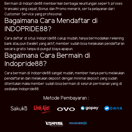
Bermain di Indopride88 memberikan berbagai keuntungan seperti proses
transaksi yang cepat, Bonus dan Promo menarik, serta pelayanan dari
Customer Service yang profesional.
Bagaimana Cara Mendaftar di
INDOPRIDE88?
Cara daftar di situs Indopride88 cukup mudah, hanya bermodalkan rekening
bank atau pun Ewallet yang aktif, member sudah bisa melakukan pendaftaran
secara gratis tanpa di pungut biaya apapun.
Bagaimana Cara Bermain di
Indopride88?
Cara bermain di Indopride88 sangat mudah, member hanya perlu melakukan
pendaftaran dan melakukan deposit dengan minimal deposit yang sudah
ditentukan maka member sudah bisa bermain di seluruh permainan yang di
sediakan Indopride88.
Metode Pembayaran :