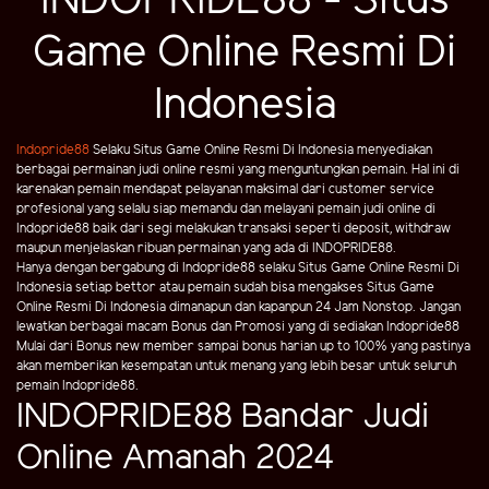
INDOPRIDE88 - Situs
Game Online Resmi Di
Indonesia
Indopride88
Selaku Situs Game Online Resmi Di Indonesia menyediakan
berbagai permainan judi online resmi yang menguntungkan pemain. Hal ini di
karenakan pemain mendapat pelayanan maksimal dari customer service
profesional yang selalu siap memandu dan melayani pemain judi online di
Indopride88 baik dari segi melakukan transaksi seperti deposit, withdraw
maupun menjelaskan ribuan permainan yang ada di INDOPRIDE88.
Hanya dengan bergabung di Indopride88 selaku Situs Game Online Resmi Di
Indonesia setiap bettor atau pemain sudah bisa mengakses Situs Game
Online Resmi Di Indonesia dimanapun dan kapanpun 24 Jam Nonstop. Jangan
lewatkan berbagai macam Bonus dan Promosi yang di sediakan Indopride88
Mulai dari Bonus new member sampai bonus harian up to 100% yang pastinya
akan memberikan kesempatan untuk menang yang lebih besar untuk seluruh
pemain Indopride88.
INDOPRIDE88 Bandar Judi
Online Amanah 2024