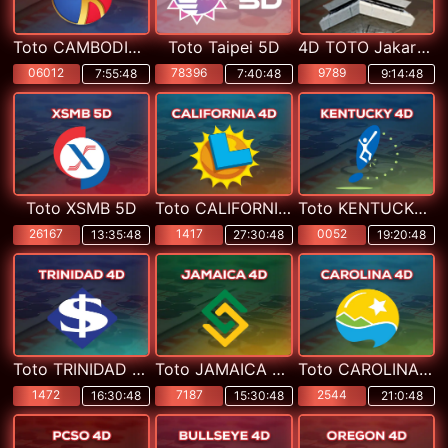
Toto CAMBODIA 5D
Toto Taipei 5D
4D TOTO Jakarta POOLS
06012
78396
9789
7:55:46
7:40:46
9:14:47
Toto XSMB 5D
Toto CALIFORNIA 4D
Toto KENTUCKY 4D
26167
1417
0052
13:35:47
27:30:47
19:20:47
Toto TRINIDAD & TOBAGO 4D
Toto JAMAICA 4D
Toto CAROLINA 4D
1472
7187
2544
16:30:47
15:30:47
21:0:47