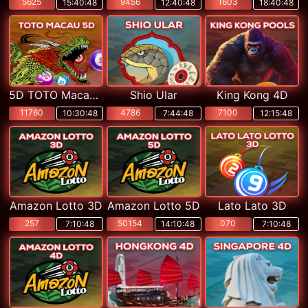
5625
9456
1603
15:40:46
12:40:46
18:40:46
5D TOTO Macau POOLS
Shio Ular
King Kong 4D
11760
4786
7100
10:30:46
7:44:46
12:15:46
Amazon Lotto 3D
Amazon Lotto 5D
Lato Lato 3D
257
50154
070
7:10:46
14:10:46
7:10:46