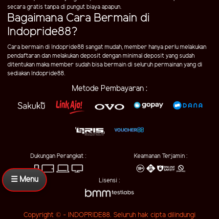
secara gratis tanpa di pungut biaya apapun.
Bagaimana Cara Bermain di
Indopride88?
Cara bermain di Indopride88 sangat mudah, member hanya perlu melakukan
pendaftaran dan melakukan deposit dengan minimal deposit yang sudah
ditentukan maka member sudah bisa bermain di seluruh permainan yang di
sediakan Indopride88.
Metode Pembayaran :
Dukungan Perangkat :
Keamanan Terjamin :
☰ Menu
Lisensi :
Copyright © - INDOPRIDE88. Seluruh hak cipta dilindungi