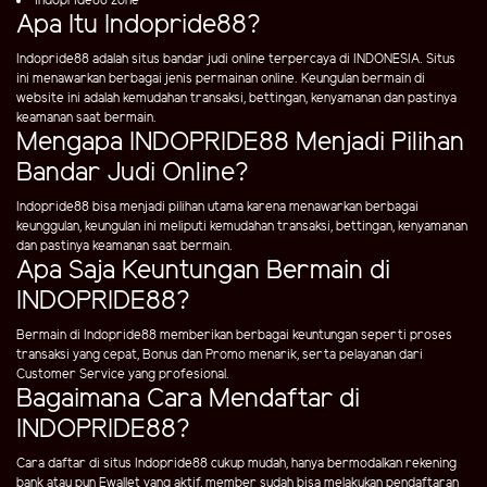
indopride88 zone
Apa Itu Indopride88?
Indopride88 adalah situs bandar judi online terpercaya di INDONESIA. Situs
ini menawarkan berbagai jenis permainan online. Keungulan bermain di
website ini adalah kemudahan transaksi, bettingan, kenyamanan dan pastinya
keamanan saat bermain.
Mengapa INDOPRIDE88 Menjadi Pilihan
Bandar Judi Online?
Indopride88 bisa menjadi pilihan utama karena menawarkan berbagai
keunggulan, keungulan ini meliputi kemudahan transaksi, bettingan, kenyamanan
dan pastinya keamanan saat bermain.
Apa Saja Keuntungan Bermain di
INDOPRIDE88?
Bermain di Indopride88 memberikan berbagai keuntungan seperti proses
transaksi yang cepat, Bonus dan Promo menarik, serta pelayanan dari
Customer Service yang profesional.
Bagaimana Cara Mendaftar di
INDOPRIDE88?
Cara daftar di situs Indopride88 cukup mudah, hanya bermodalkan rekening
bank atau pun Ewallet yang aktif, member sudah bisa melakukan pendaftaran